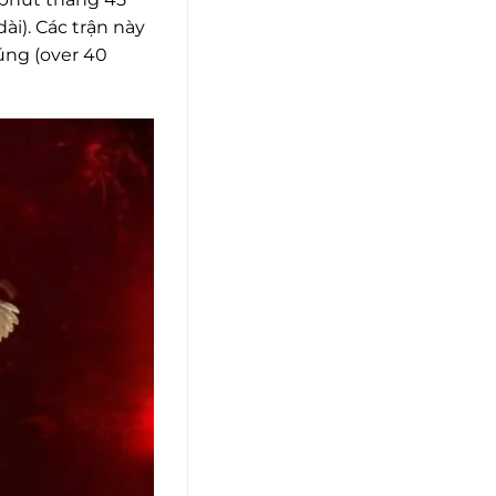
ài). Các trận này
úng (over 40