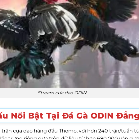
Stream cựa dao ODIN
ấu Nổi Bật Tại Đá Gà ODIN Đẳn
 trận cựa dao hàng đầu Thomo, với hơn 240 trận/tuần từ
đặc trưng riêng dựa trên dữ liệu từ hơn 680.000 ván cượ