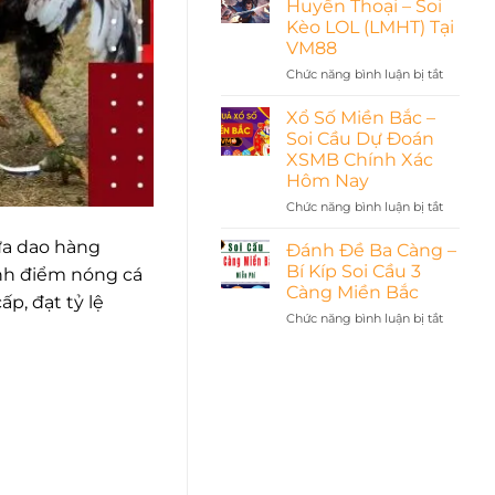
Huyền Thoại – Soi
Đầu
2
Kèo LOL (LMHT) Tại
VM88
–
VM88
Đặt
Cược
ở
Chức năng bình luận bị tắt
The
Cá
Internati
Cược
Xổ Số Miền Bắc –
Tiền
Liên
Soi Cầu Dự Đoán
Thưởng
Minh
XSMB Chính Xác
Lớn
Huyền
Hôm Nay
Thoại
–
ở
Chức năng bình luận bị tắt
Soi
Xổ
Kèo
Số
ựa dao hàng
Đánh Đề Ba Càng –
LOL
Miền
Bí Kíp Soi Cầu 3
nh điểm nóng cá
(LMHT)
Bắc
Càng Miền Bắc
Tại
–
p, đạt tỷ lệ
VM88
ở
Chức năng bình luận bị tắt
Soi
Đánh
Cầu
Đề
Dự
Ba
Đoán
Càng
XSMB
–
Chính
Bí
Xác
Kíp
Hôm
Soi
Nay
Cầu