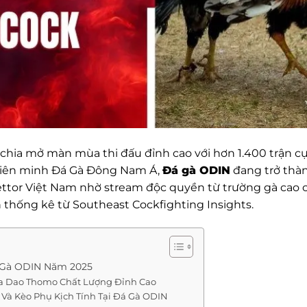
hia mở màn mùa thi đấu đỉnh cao với hơn 1.400 trận c
 Liên minh Đá Gà Đông Nam Á,
Đá gà ODIN
đang trở thà
ettor Việt Nam nhờ stream độc quyền từ trường gà cao cấ
 thống kê từ Southeast Cockfighting Insights.
á Gà ODIN Năm 2025
ựa Dao Thomo Chất Lượng Đỉnh Cao
 Và Kèo Phụ Kịch Tính Tại Đá Gà ODIN