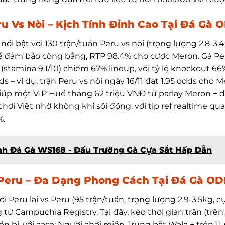
u Vs Nòi – Kịch Tính Đỉnh Cao Tại Đá Gà 
nổi bật với 130 trận/tuần Peru vs nòi (trọng lượng 2.8-3.
ể đảm bảo công bằng, RTP 98.4% cho cược Meron. Gà P
n (stamina 9.1/10) chiếm 67% lineup, với tỷ lệ knockout 6
 – ví dụ, trận Peru vs nòi ngày 16/11 đạt 1.95 odds cho
 giúp một VIP Huế thắng 62 triệu VNĐ từ parlay Meron + d
hơi Việt nhờ không khí sôi động, với tip ref realtime qu
%.
nh Đá Gà WS168 - Đấu Trường Gà Cựa Sắt Hấp Dẫn
 Peru – Đa Dạng Phong Cách Tại Đá Gà OD
i Peru lai vs Peru (95 trận/tuần, trọng lượng 2.9-3.5kg,
 từ Campuchia Registry. Tại đây, kèo thời gian trận (trên 
ền bỉ, với case: Người chơi miền Trung bắt Wala + trên 1