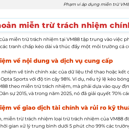
Phạm vi áp dụng miễn trừ VM
hoản miễn trừ trách nhiệm chín
của miễn trừ trách nhiệm tại VM88 tập trung vào việc p
h các tranh chấp kéo dài và thúc đẩy một môi trường cá 
hiệm về nội dung và dịch vụ cung cấp
hiệm về tính chính xác của dữ liệu thể thao hoặc kết qu
pta Sports với độ tin cậy 98%. Ví dụ, nếu tỷ lệ kèo bón
M88 theo miễn trừ trách nhiệm, mà phải dựa vào quy đị
t Dân sự 2015, và trong năm 2025, nó đã giải quyết 70% 
iệm về giao dịch tài chính và rủi ro kỹ thu
h, miễn trừ trách nhiệm loại trừ trách nhiệm của VM88 đố
ời gian xử lý trung bình dưới 5 phút cho 99% các trường