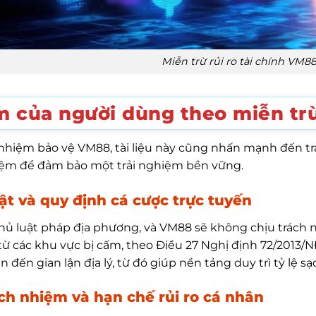
Miễn trừ rủi ro tài chính VM8
m của người dùng theo miễn tr
 nhiệm bảo vệ VM88, tài liệu này cũng nhấn mạnh đến t
iệm để đảm bảo một trải nghiệm bền vững.
ật và quy định cá cược trực tuyến
hủ luật pháp địa phương, và VM88 sẽ không chịu trách 
ừ các khu vực bị cấm, theo Điều 27 Nghị định 72/2013/NĐ
n đến gian lận địa lý, từ đó giúp nền tảng duy trì tỷ lệ 
ch nhiệm và hạn chế rủi ro cá nhân