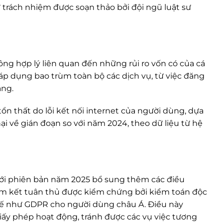
ừ trách nhiệm được soạn thảo bởi đội ngũ luật sư
ông hợp lý liên quan đến những rủi ro vốn có của cá
áp dụng bao trùm toàn bộ các dịch vụ, từ việc đăng
áng.
ổn thất do lỗi kết nối internet của người dùng, dựa
ại về gián đoạn so với năm 2024, theo dữ liệu từ hệ
 với phiên bản năm 2025 bổ sung thêm các điều
Cam kết tuân thủ được kiểm chứng bởi kiểm toán độc
 tế như GDPR cho người dùng châu Á. Điều này
giấy phép hoạt động, tránh được các vụ việc tương