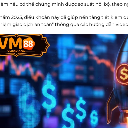
iệm nếu có thể chứng minh được sơ suất nội bộ, theo ng
 năm 2025, điều khoản này đã giúp nền tảng tiết kiệm đư
hiệm giao dịch an toàn” thông qua các hướng dẫn video