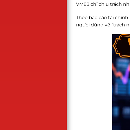
VM88 chỉ chịu trách nh
Theo báo cáo tài chính
người dùng về “trách n