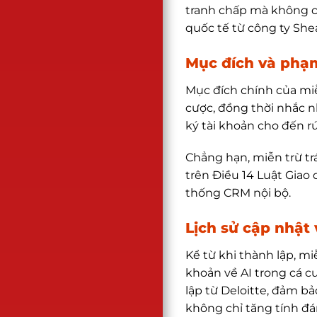
tranh chấp mà không cầ
quốc tế từ công ty She
Mục đích và phạm
Mục đích chính của miễ
cược, đồng thời nhắc n
ký tài khoản cho đến r
Chẳng hạn, miễn trừ tr
trên Điều 14 Luật Giao 
thống CRM nội bộ.
Lịch sử cập nhật
Kể từ khi thành lập, m
khoản về AI trong cá c
lập từ Deloitte, đảm b
không chỉ tăng tính đá