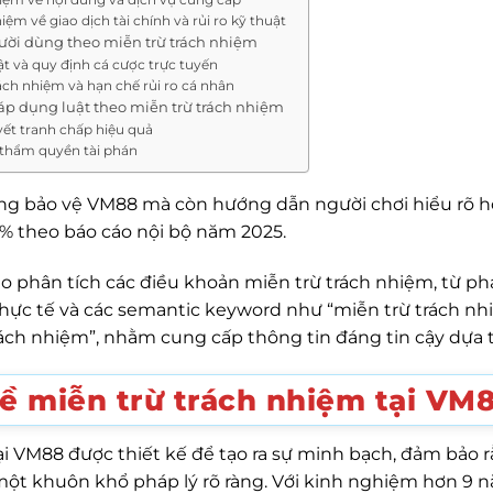
hiệm về nội dung và dịch vụ cung cấp
iệm về giao dịch tài chính và rủi ro kỹ thuật
ười dùng theo miễn trừ trách nhiệm
t và quy định cá cược trực tuyến
ch nhiệm và hạn chế rủi ro cá nhân
 áp dụng luật theo miễn trừ trách nhiệm
yết tranh chấp hiệu quả
 thẩm quyền tài phán
ng bảo vệ VM88 mà còn hướng dẫn người chơi hiểu rõ hơ
1% theo báo cáo nội bộ năm 2025.
 vào phân tích các điều khoản miễn trừ trách nhiệm, từ 
hực tế và các semantic keyword như “miễn trừ trách nhiệ
ch nhiệm”, nhằm cung cấp thông tin đáng tin cậy dựa t
về miễn trừ trách nhiệm tại VM
ại VM88 được thiết kế để tạo ra sự minh bạch, đảm bảo 
g một khuôn khổ pháp lý rõ ràng. Với kinh nghiệm hơn 9